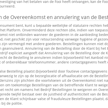
vestiging van het betalen van de Fooi heeft ontvangen, kan de Fo
tourneerd.
 de Overeenkomst en annulering van de Best
consument bent, kunt u bepaalde wettelijke of statutaire rechten 
 het Platform. Onverminderd deze rechten (die, indien van toepassin
omst niet ontbinden wanneer de goederen in de aanbieding bederfel
md, niet geschikt zijn voor retourzending vanwege hygiëne of gezo
k zijn vermengd met andere goederen. Bestellingen kunnen niet do
eannuleerd. Annulering van de Bestelling door de Klant bij het Be
drijf expliciet aangeeft dat Annulering van de Bestelling door de Kl
 recht de Bestelling te annuleren indien bijvoorbeeld het Aanbod ni
ct of onbereikbaar telefoonnummer, andere contactgegevens heeft 
alse Bestelling plaatst (bijvoorbeeld door foutieve contactgegevens 
anwezig te zijn op de bezorglocatie of afhaallocatie om de Bestelli
rszins zijn plichten die voortvloeien uit de Overeenkomst niet n
en om toekomstige Bestellingen van de betreffende Klant te weige
et recht om namens het Bedrijf Bestellingen te weigeren en Over
erede twijfel bestaat over de juistheid of authenticiteit van de Bes
en de Klant schijnbaar valse of frauduleuze Bestellingen plaatst,
bij de politie.