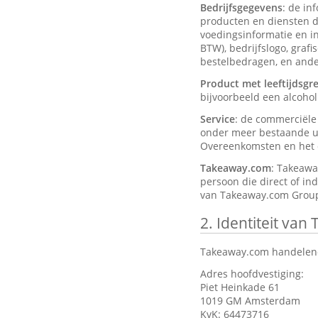
Bedrijfsgegevens
: de in
producten en diensten d
voedingsinformatie en ing
BTW), bedrijfslogo, graf
bestelbedragen, en ander
Product met leeftijdsgr
bijvoorbeeld een alcohol
Service
: de commerciël
onder meer bestaande ui
Overeenkomsten en het d
Takeaway.com
: Takeawa
persoon die direct of in
van Takeaway.com Group
2.
Identiteit van
Takeaway.com handelend
Adres hoofdvestiging:
Piet Heinkade 61
1019 GM Amsterdam
KvK: 64473716