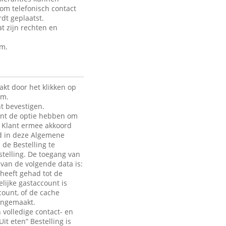
 om telefonisch contact
dt geplaatst.
t zijn rechten en
rm.
kt door het klikken op
rm.
t bevestigen.
lant de optie hebben om
de Klant ermee akkoord
ld in deze Algemene
 de Bestelling te
telling. De toegang van
e van de volgende data is:
heeft gehad tot de
lijke gastaccount is
count, of de cache
aangemaakt.
 volledige contact- en
it eten” Bestelling is