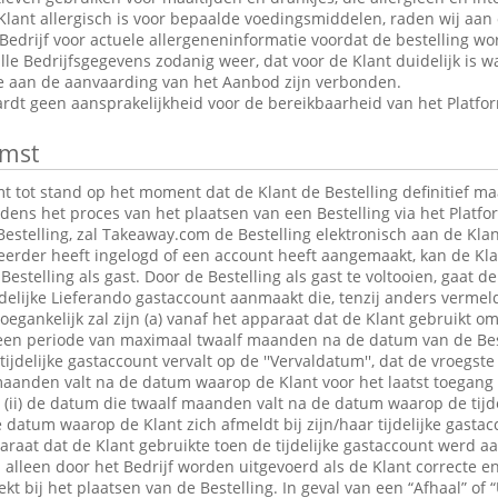
Klant allergisch is voor bepaalde voedingsmiddelen, raden wij aan
edrijf voor actuele allergeneninformatie voordat de bestelling wor
le Bedrijfsgegevens zodanig weer, dat voor de Klant duidelijk is wa
ie aan de aanvaarding van het Aanbod zijn verbonden.
dt geen aansprakelijkheid voor de bereikbaarheid van het Platfo
mst
tot stand op het moment dat de Klant de Bestelling definitief maa
jdens het proces van het plaatsen van een Bestelling via het Platfo
estelling, zal Takeaway.com de Bestelling elektronisch aan de Klan
 eerder heeft ingelogd of een account heeft aangemaakt, kan de K
Bestelling als gast. Door de Bestelling als gast te voltooien, gaat 
jdelijke Lieferando gastaccount aanmaakt die, tenzij anders verme
egankelijk zal zijn (a) vanaf het apparaat dat de Klant gebruikt om
r een periode van maximaal twaalf maanden na de datum van de Bes
 tijdelijke gastaccount vervalt op de ''Vervaldatum'', dat de vroegst
maanden valt na de datum waarop de Klant voor het laatst toegang 
t; (ii) de datum die twaalf maanden valt na de datum waarop de tijde
e datum waarop de Klant zich afmeldt bij zijn/haar tijdelijke gastac
raat dat de Klant gebruikte toen de tijdelijke gastaccount werd 
lleen door het Bedrijf worden uitgevoerd als de Klant correcte en
t bij het plaatsen van de Bestelling. In geval van een “Afhaal” of “U