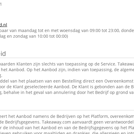
1
d.nl
kbaar van maandag tot en met woensdag van 09:00 tot 23:00, donde
rdag en zondag van 10:00 tot 00:00)
id
arden Klanten zijn slechts van toepassing op de Service. Takeawa
r het Aanbod. Op het Aanbod zijn, indien van toepassing, de alge
g.
ddel van het plaatsen van een Bestelling direct een Overeenkomst 
oor de Klant geselecteerde Aanbod. De Klant is gebonden aan de B
g, behalve in het geval van annulering door het Bedrijf op grond va
ert het Aanbod namens de Bedrijven op het Platform, overeenkom
de Bedrijfsgegevens. Takeaway.com aanvaardt geen verantwoordeli
r de inhoud van het Aanbod en van de Bedrijfsgegevens op het Pla
ieven gebruiken voor maaltijden en drankjes, die allergieën en in