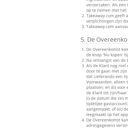
veroorzaken. Als een 
op te nemen met het B
Takeaway.com geeft al
verplichtingen zijn d
Takeaway.com aanvaar
5.
De Overeenko
De Overeenkomst komt 
de knop 'Nu kopen' ti
Na ontvangst van de B
Als de Klant nog niet
door te gaan met zijn 
dat Lieferando een ti
Voorwaarden, alleen to
plaatsen; en (b) voo
de Klant tot zijn/haar
(i) de datum die zes 
tijdelijke gastaccoun
aangemaakt; of (iii) d
leegmaakt op het appa
De Overeenkomst kan a
adresgegevens verstrek