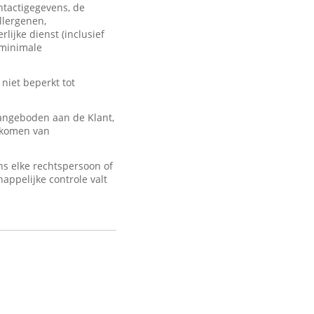
ontactigegevens, de
llergenen,
lijke dienst (inclusief
 minimale
 niet beperkt tot
angeboden aan de Klant,
d komen van
s elke rechtspersoon of
appelijke controle valt