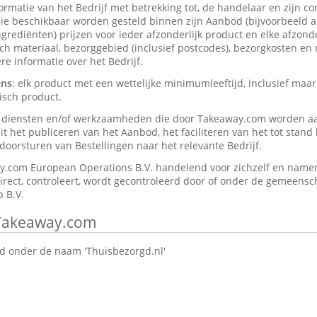
formatie van het Bedrijf met betrekking tot, de handelaar en zijn c
ie beschikbaar worden gesteld binnen zijn Aanbod (bijvoorbeeld a
rediënten) prijzen voor ieder afzonderlijk product en elke afzonder
isch materiaal, bezorggebied (inclusief postcodes), bezorgkosten en
e informatie over het Bedrijf.
ens
: elk product met een wettelijke minimumleeftijd, inclusief maar
isch product.
e diensten en/of werkzaamheden die door Takeaway.com worden a
t het publiceren van het Aanbod, het faciliteren van het tot stan
oorsturen van Bestellingen naar het relevante Bedrijf.
y.com European Operations B.V. handelend voor zichzelf en namen
direct, controleert, wordt gecontroleerd door of onder de gemeensch
 B.V.
 Takeaway.com
 onder de naam 'Thuisbezorgd.nl'