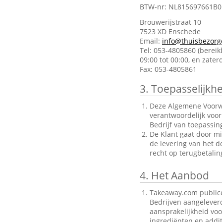
BTW-nr: NL815697661B0
Brouwerijstraat 10
7523 XD Enschede
Email:
info@thuisbezorg
Tel: 053-4805860 (berei
09:00 tot 00:00, en zate
Fax: 053-4805861
3.
Toepasselijkhe
Deze Algemene Voorwa
verantwoordelijk voo
Bedrijf van toepassin
De Klant gaat door mi
de levering van het d
recht op terugbetalin
4.
Het Aanbod
Takeaway.com publice
Bedrijven aangelever
aansprakelijkheid voo
ingrediënten en addit