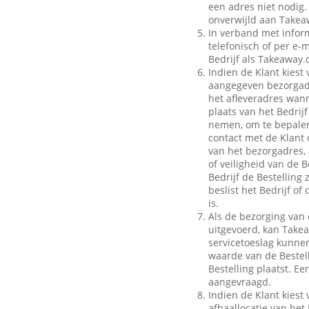
een adres niet nodig.
onverwijld aan Takeaw
In verband met inform
telefonisch of per e-m
Bedrijf als Takeaway.
Indien de Klant kiest 
aangegeven bezorgadr
het afleveradres wann
plaats van het Bedrij
nemen, om te bepalen
contact met de Klant 
van het bezorgadres, 
of veiligheid van de B
Bedrijf de Bestelling
beslist het Bedrijf o
is.
Als de bezorging van 
uitgevoerd, kan Take
servicetoeslag kunnen 
waarde van de Bestell
Bestelling plaatst. E
aangevraagd.
Indien de Klant kiest 
afhaallocatie van het