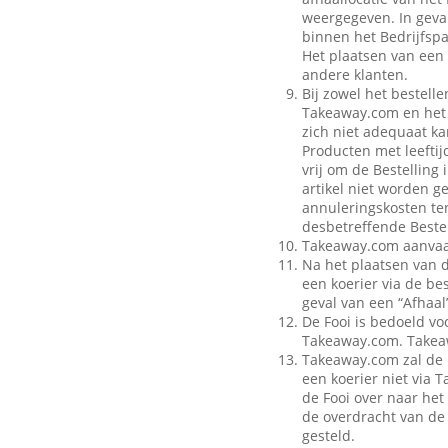
weergegeven. In geval
binnen het Bedrijfspa
Het plaatsen van een 
andere klanten.
Bij zowel het bestell
Takeaway.com en het B
zich niet adequaat ka
Producten met leeftij
vrij om de Bestelling
artikel niet worden g
annuleringskosten te
desbetreffende Bestel
Takeaway.com aanvaar
Na het plaatsen van 
een koerier via de be
geval van een “Afhaal”
De Fooi is bedoeld vo
Takeaway.com. Takeaw
Takeaway.com zal de 
een koerier niet via
de Fooi over naar het 
de overdracht van de 
gesteld.