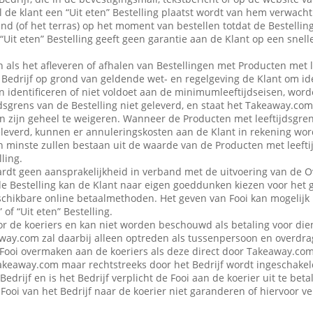
 de klant een “Uit eten” Bestelling plaatst wordt van hem verwacht d
nd (of het terras) op het moment van bestellen totdat de Bestellin
“Uit eten” Bestelling geeft geen garantie aan de Klant op een snell
en als het afleveren of afhalen van Bestellingen met Producten met 
edrijf op grond van geldende wet- en regelgeving de Klant om iden
n identificeren of niet voldoet aan de minimumleeftijdseisen, word
dsgrens van de Bestelling niet geleverd, en staat het Takeaway.com
 in zijn geheel te weigeren. Wanneer de Producten met leeftijdsgre
eleverd, kunnen er annuleringskosten aan de Klant in rekening wo
n minste zullen bestaan uit de waarde van de Producten met leefti
ling.
dt geen aansprakelijkheid in verband met de uitvoering van de 
de Bestelling kan de Klant naar eigen goeddunken kiezen voor het 
schikbare online betaalmethoden. Het geven van Fooi kan mogelijk n
 of “Uit eten” Bestelling.
or de koeriers en kan niet worden beschouwd als betaling voor die
ay.com zal daarbij alleen optreden als tussenpersoon en overdra
Fooi overmaken aan de koeriers als deze direct door Takeaway.com 
 Takeaway.com maar rechtstreeks door het Bedrijf wordt ingeschak
Bedrijf en is het Bedrijf verplicht de Fooi aan de koerier uit te be
Fooi van het Bedrijf naar de koerier niet garanderen of hiervoor 