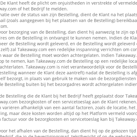
 De Klant heeft de plicht om onjuistheden in verstrekte of vermel
ay.com of het Bedrijf te melden.
atie over de status van zijn Bestelling, dient de Klant na het plaat
ail (zoals aangegeven bij het plaatsen van de Bestelling) bereikbaa
com.
voor bezorging van de Bestelling, dan dient hij aanwezig te zijn op
es om de Bestelling in ontvangst te kunnen nemen. Indien de Klan
eer de Bestelling wordt geleverd, en de Bestelling wordt geleverd
f zelf) zal Takeaway.com een redelijke inspanning verrichten om co
 waar de Bestelling moet worden achtergelaten. Indien Takeaway.c
op te nemen, kan Takeaway.com de Bestelling op een redelijke locat
achterlaten. Takeaway.com is niet verantwoordelijk voor de Bestellin
estelling wanneer de Klant deze aantreft) nadat de Bestelling is af
 zelf bezorgt, in plaats van gebruik te maken van de bezorgdienste
f de Bestelling buiten bij het bezorgadres wordt achtergelaten indie
de Bestelling die de Klant bij het Bedrijf heeft geplaatst door Ta
away.com bezorgkosten of een servicetoeslag aan de Klant rekenen
variëren afhankelijk van een aantal factoren, zoals de locatie, het
ing, maar deze kosten worden altijd op het Platform vermeld voor
en factuur voor de bezorgkosten en servicetoeslag kan bij Takeawa
voor het afhalen van de Bestelling, dan dient hij op de gekozen tijd
 Bedrijf, die in de bevestigingsmail, tekstbericht of op de website 