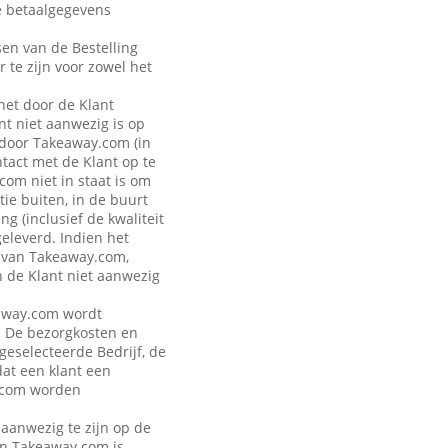
de betaalgegevens
sen van de Bestelling
r te zijn voor zowel het
 het door de Klant
t niet aanwezig is op
 door Takeaway.com (in
ntact met de Klant op te
om niet in staat is om
ie buiten, in de buurt
g (inclusief de kwaliteit
geleverd. Indien het
n van Takeaway.com,
n de Klant niet aanwezig
keaway.com wordt
. De bezorgkosten en
 geselecteerde Bedrijf, de
dat een klant een
y.com worden
 aanwezig te zijn op de
van Takeaway.com is