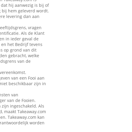
at hij aanwezig is bij of
g bij hem geleverd wordt.
ere levering dan aan
leeftijdsgrens, vragen
tificatie. Als de Klant
en in ieder geval de
 en het Bedrijf tevens
ns op grond van dit
rden gebracht, welke
jdsgrens van de
Overeenkomst.
geven van een Fooi aan
iet beschikbaar zijn in
nsten van
ger van de Fooien.
zijn ingeschakeld. Als
eld, maakt Takeaway.com
talen. Takeaway.com kan
verantwoordelijk worden