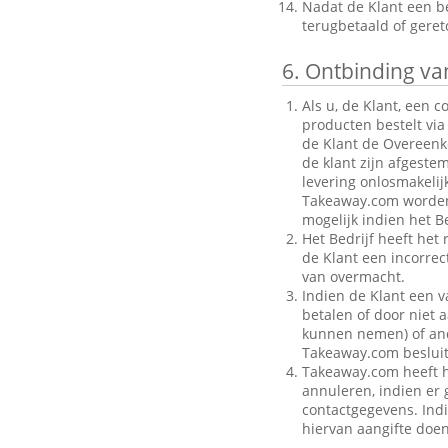
Nadat de Klant een be
terugbetaald of gere
6.
Ontbinding van
Als u, de Klant, een 
producten bestelt via
de Klant de Overeenk
de klant zijn afgeste
levering onlosmakelij
Takeaway.com worden g
mogelijk indien het Be
Het Bedrijf heeft het
de Klant een incorre
van overmacht.
Indien de Klant een v
betalen of door niet a
kunnen nemen) of ande
Takeaway.com besluit
Takeaway.com heeft h
annuleren, indien er g
contactgegevens. Indi
hiervan aangifte doen 