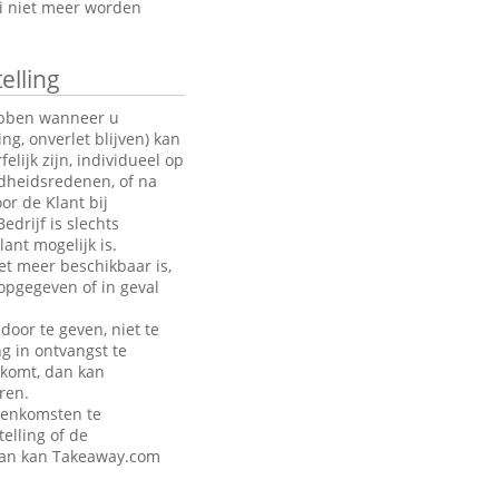
oi niet meer worden
elling
hebben wanneer u
g, onverlet blijven) kan
ijk zijn, individueel op
ndheidsredenen, of na
or de Klant bij
drijf is slechts
ant mogelijk is.
et meer beschikbaar is,
opgegeven of in geval
door te geven, niet te
ng in ontvangst te
akomt, dan kan
ren.
eenkomsten te
telling of de
 dan kan Takeaway.com