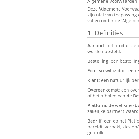
Algemene Voorwaarden 
Deze 'Algemene Voorwaar
zijn niet van toepassing
vallen onder de 'Algeme
1.
Definities
Aanbod
: het product- e
worden besteld.
Bestelling
: een bestelli
Fooi
: vrijwillig door een
Klant
: een natuurlijk pe
Overeenkomst
: een ove
of het afhalen van de Bes
Platform
: de website(s)
zakelijke partners waar
Bedrijf
: een op het Plat
bereidt, verpakt, kies e
gebruikt.