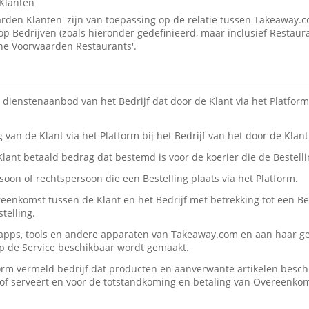
Klanten
den Klanten' zijn van toepassing op de relatie tussen Takeaway.
 op Bedrijven (zoals hieronder gedefinieerd, maar inclusief Restaur
ne Voorwaarden Restaurants'.
n dienstenaanbod van het Bedrijf dat door de Klant via het Platform 
ng van de Klant via het Platform bij het Bedrijf van het door de Kla
 Klant betaald bedrag dat bestemd is voor de koerier die de Bestelli
rsoon of rechtspersoon die een Bestelling plaats via het Platform.
reenkomst tussen de Klant en het Bedrijf met betrekking tot een Be
telling.
, apps, tools en andere apparaten van Takeaway.com en aan haar ge
op de Service beschikbaar wordt gemaakt.
form vermeld bedrijf dat producten en aanverwante artikelen beschik
n/of serveert en voor de totstandkoming en betaling van Overeenko